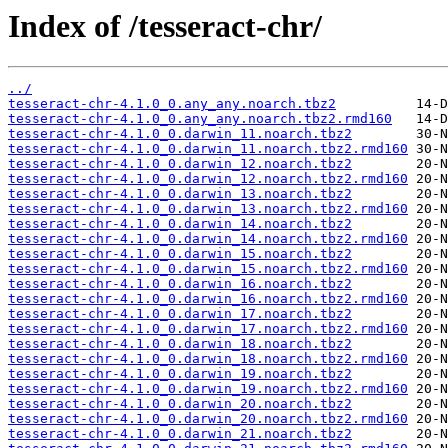
Index of /tesseract-chr/
../
tesseract-chr-4.1.0_0.any_any.noarch.tbz2
tesseract-chr-4.1.0_0.any_any.noarch.tbz2.rmd160
tesseract-chr-4.1.0_0.darwin_11.noarch.tbz2
tesseract-chr-4.1.0_0.darwin_11.noarch.tbz2.rmd160
tesseract-chr-4.1.0_0.darwin_12.noarch.tbz2
tesseract-chr-4.1.0_0.darwin_12.noarch.tbz2.rmd160
tesseract-chr-4.1.0_0.darwin_13.noarch.tbz2
tesseract-chr-4.1.0_0.darwin_13.noarch.tbz2.rmd160
tesseract-chr-4.1.0_0.darwin_14.noarch.tbz2
tesseract-chr-4.1.0_0.darwin_14.noarch.tbz2.rmd160
tesseract-chr-4.1.0_0.darwin_15.noarch.tbz2
tesseract-chr-4.1.0_0.darwin_15.noarch.tbz2.rmd160
tesseract-chr-4.1.0_0.darwin_16.noarch.tbz2
tesseract-chr-4.1.0_0.darwin_16.noarch.tbz2.rmd160
tesseract-chr-4.1.0_0.darwin_17.noarch.tbz2
tesseract-chr-4.1.0_0.darwin_17.noarch.tbz2.rmd160
tesseract-chr-4.1.0_0.darwin_18.noarch.tbz2
tesseract-chr-4.1.0_0.darwin_18.noarch.tbz2.rmd160
tesseract-chr-4.1.0_0.darwin_19.noarch.tbz2
tesseract-chr-4.1.0_0.darwin_19.noarch.tbz2.rmd160
tesseract-chr-4.1.0_0.darwin_20.noarch.tbz2
tesseract-chr-4.1.0_0.darwin_20.noarch.tbz2.rmd160
tesseract-chr-4.1.0_0.darwin_21.noarch.tbz2