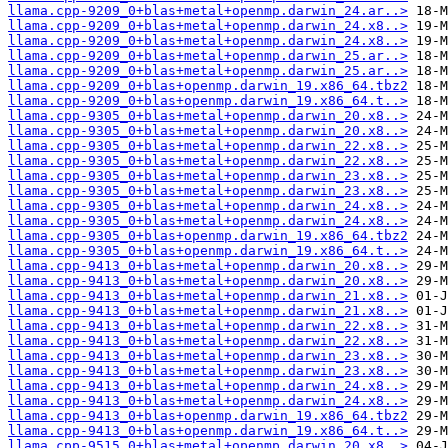
llama.cpp-9209_0+blas+metal+openmp.darwin_24.ar..>
llama.cpp-9209_0+blas+metal+openmp.darwin_24.x8..>
llama.cpp-9209_0+blas+metal+openmp.darwin_24.x8..>
llama.cpp-9209_0+blas+metal+openmp.darwin_25.ar..>
llama.cpp-9209_0+blas+metal+openmp.darwin_25.ar..>
llama.cpp-9209_0+blas+openmp.darwin_19.x86_64.tbz2
llama.cpp-9209_0+blas+openmp.darwin_19.x86_64.t..>
llama.cpp-9305_0+blas+metal+openmp.darwin_20.x8..>
llama.cpp-9305_0+blas+metal+openmp.darwin_20.x8..>
llama.cpp-9305_0+blas+metal+openmp.darwin_22.x8..>
llama.cpp-9305_0+blas+metal+openmp.darwin_22.x8..>
llama.cpp-9305_0+blas+metal+openmp.darwin_23.x8..>
llama.cpp-9305_0+blas+metal+openmp.darwin_23.x8..>
llama.cpp-9305_0+blas+metal+openmp.darwin_24.x8..>
llama.cpp-9305_0+blas+metal+openmp.darwin_24.x8..>
llama.cpp-9305_0+blas+openmp.darwin_19.x86_64.tbz2
llama.cpp-9305_0+blas+openmp.darwin_19.x86_64.t..>
llama.cpp-9413_0+blas+metal+openmp.darwin_20.x8..>
llama.cpp-9413_0+blas+metal+openmp.darwin_20.x8..>
llama.cpp-9413_0+blas+metal+openmp.darwin_21.x8..>
llama.cpp-9413_0+blas+metal+openmp.darwin_21.x8..>
llama.cpp-9413_0+blas+metal+openmp.darwin_22.x8..>
llama.cpp-9413_0+blas+metal+openmp.darwin_22.x8..>
llama.cpp-9413_0+blas+metal+openmp.darwin_23.x8..>
llama.cpp-9413_0+blas+metal+openmp.darwin_23.x8..>
llama.cpp-9413_0+blas+metal+openmp.darwin_24.x8..>
llama.cpp-9413_0+blas+metal+openmp.darwin_24.x8..>
llama.cpp-9413_0+blas+openmp.darwin_19.x86_64.tbz2
llama.cpp-9413_0+blas+openmp.darwin_19.x86_64.t..>
llama.cpp-9515_0+blas+metal+openmp.darwin_20.x8..>