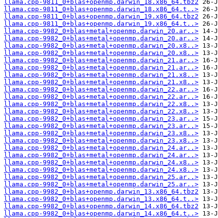
llama.cpp-9811_0+blas+openmp.darwin_18.x86_64.tbz2
llama.cpp-9811_0+blas+openmp.darwin_18.x86_64.t..>
llama.cpp-9811_0+blas+openmp.darwin_19.x86_64.tbz2
llama.cpp-9811_0+blas+openmp.darwin_19.x86_64.t..>
llama.cpp-9982_0+blas+metal+openmp.darwin_20.ar..>
llama.cpp-9982_0+blas+metal+openmp.darwin_20.ar..>
llama.cpp-9982_0+blas+metal+openmp.darwin_20.x8..>
llama.cpp-9982_0+blas+metal+openmp.darwin_20.x8..>
llama.cpp-9982_0+blas+metal+openmp.darwin_21.ar..>
llama.cpp-9982_0+blas+metal+openmp.darwin_21.ar..>
llama.cpp-9982_0+blas+metal+openmp.darwin_21.x8..>
llama.cpp-9982_0+blas+metal+openmp.darwin_21.x8..>
llama.cpp-9982_0+blas+metal+openmp.darwin_22.ar..>
llama.cpp-9982_0+blas+metal+openmp.darwin_22.ar..>
llama.cpp-9982_0+blas+metal+openmp.darwin_22.x8..>
llama.cpp-9982_0+blas+metal+openmp.darwin_22.x8..>
llama.cpp-9982_0+blas+metal+openmp.darwin_23.ar..>
llama.cpp-9982_0+blas+metal+openmp.darwin_23.ar..>
llama.cpp-9982_0+blas+metal+openmp.darwin_23.x8..>
llama.cpp-9982_0+blas+metal+openmp.darwin_23.x8..>
llama.cpp-9982_0+blas+metal+openmp.darwin_24.ar..>
llama.cpp-9982_0+blas+metal+openmp.darwin_24.ar..>
llama.cpp-9982_0+blas+metal+openmp.darwin_24.x8..>
llama.cpp-9982_0+blas+metal+openmp.darwin_24.x8..>
llama.cpp-9982_0+blas+metal+openmp.darwin_25.ar..>
llama.cpp-9982_0+blas+metal+openmp.darwin_25.ar..>
llama.cpp-9982_0+blas+openmp.darwin_13.x86_64.tbz2
llama.cpp-9982_0+blas+openmp.darwin_13.x86_64.t..>
llama.cpp-9982_0+blas+openmp.darwin_14.x86_64.tbz2
llama.cpp-9982_0+blas+openmp.darwin_14.x86_64.t..>