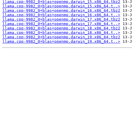
llama.cpp-9982_0+blas+openmp.darwin_15.x86_64.tbz2
llama.cpp-9982_0+blas+openmp.darwin_15.x86_64.t..>
llama.cpp-9982_0+blas+openmp.darwin_16.x86_64.tbz2
llama.cpp-9982_0+blas+openmp.darwin_16.x86_64.t..>
llama.cpp-9982_0+blas+openmp.darwin_17.x86_64.tbz2
llama.cpp-9982_0+blas+openmp.darwin_17.x86_64.t..>
llama.cpp-9982_0+blas+openmp.darwin_18.x86_64.tbz2
llama.cpp-9982_0+blas+openmp.darwin_18.x86_64.t..>
llama.cpp-9982_0+blas+openmp.darwin_19.x86_64.tbz2
llama.cpp-9982_0+blas+openmp.darwin_19.x86_64.t..>