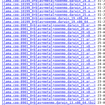
llama.cpp-10199_0+blas+metal+openmp.darwin_24.a..>
llama.cpp-10199_0+blas+metal+openmp.darwin_24.x..>
llama.cpp-10199_0+blas+metal+openmp.darwin_24.x..>
llama.cpp-10199_0+blas+metal+openmp.darwin_25.a..>
llama.cpp-10199_0+blas+metal+openmp.darwin_25.a..>
llama.cpp-10199_0+blas+openmp.darwin_19.x86_64...>
llama.cpp-10199_0+blas+openmp.darwin_19.x86_64...>
llama.cpp-8901_0+blas+metal+openmp.darwin_20.ar..>
llama.cpp-8901_0+blas+metal+openmp.darwin_20.ar..>
llama.cpp-8901_0+blas+metal+openmp.darwin_20.x8..>
llama.cpp-8901_0+blas+metal+openmp.darwin_20.x8..>
llama.cpp-8901_0+blas+metal+openmp.darwin_21.ar..>
llama.cpp-8901_0+blas+metal+openmp.darwin_21.ar..>
llama.cpp-8901_0+blas+metal+openmp.darwin_21.x8..>
llama.cpp-8901_0+blas+metal+openmp.darwin_21.x8..>
llama.cpp-8901_0+blas+metal+openmp.darwin_22.ar..>
llama.cpp-8901_0+blas+metal+openmp.darwin_22.ar..>
llama.cpp-8901_0+blas+metal+openmp.darwin_22.x8..>
llama.cpp-8901_0+blas+metal+openmp.darwin_22.x8..>
llama.cpp-8901_0+blas+metal+openmp.darwin_23.ar..>
llama.cpp-8901_0+blas+metal+openmp.darwin_23.ar..>
llama.cpp-8901_0+blas+metal+openmp.darwin_23.x8..>
llama.cpp-8901_0+blas+metal+openmp.darwin_23.x8..>
llama.cpp-8901_0+blas+metal+openmp.darwin_24.ar..>
llama.cpp-8901_0+blas+metal+openmp.darwin_24.ar..>
llama.cpp-8901_0+blas+metal+openmp.darwin_24.x8..>
llama.cpp-8901_0+blas+metal+openmp.darwin_24.x8..>
llama.cpp-8901_0+blas+metal+openmp.darwin_25.ar..>
llama.cpp-8901_0+blas+metal+openmp.darwin_25.ar..>
llama.cpp-8901_0+blas+openmp.darwin_13.x86_64.tbz2