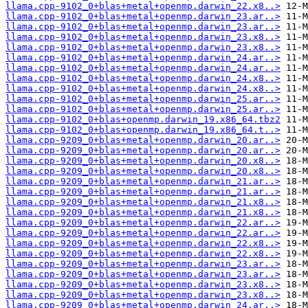
llama.cpp-9102_0+blas+metal+openmp.darwin_22.x8..>
llama.cpp-9102_0+blas+metal+openmp.darwin_23.ar..>
llama.cpp-9102_0+blas+metal+openmp.darwin_23.ar..>
llama.cpp-9102_0+blas+metal+openmp.darwin_23.x8..>
llama.cpp-9102_0+blas+metal+openmp.darwin_23.x8..>
llama.cpp-9102_0+blas+metal+openmp.darwin_24.ar..>
llama.cpp-9102_0+blas+metal+openmp.darwin_24.ar..>
llama.cpp-9102_0+blas+metal+openmp.darwin_24.x8..>
llama.cpp-9102_0+blas+metal+openmp.darwin_24.x8..>
llama.cpp-9102_0+blas+metal+openmp.darwin_25.ar..>
llama.cpp-9102_0+blas+metal+openmp.darwin_25.ar..>
llama.cpp-9102_0+blas+openmp.darwin_19.x86_64.tbz2
llama.cpp-9102_0+blas+openmp.darwin_19.x86_64.t..>
llama.cpp-9209_0+blas+metal+openmp.darwin_20.ar..>
llama.cpp-9209_0+blas+metal+openmp.darwin_20.ar..>
llama.cpp-9209_0+blas+metal+openmp.darwin_20.x8..>
llama.cpp-9209_0+blas+metal+openmp.darwin_20.x8..>
llama.cpp-9209_0+blas+metal+openmp.darwin_21.ar..>
llama.cpp-9209_0+blas+metal+openmp.darwin_21.ar..>
llama.cpp-9209_0+blas+metal+openmp.darwin_21.x8..>
llama.cpp-9209_0+blas+metal+openmp.darwin_21.x8..>
llama.cpp-9209_0+blas+metal+openmp.darwin_22.ar..>
llama.cpp-9209_0+blas+metal+openmp.darwin_22.ar..>
llama.cpp-9209_0+blas+metal+openmp.darwin_22.x8..>
llama.cpp-9209_0+blas+metal+openmp.darwin_22.x8..>
llama.cpp-9209_0+blas+metal+openmp.darwin_23.ar..>
llama.cpp-9209_0+blas+metal+openmp.darwin_23.ar..>
llama.cpp-9209_0+blas+metal+openmp.darwin_23.x8..>
llama.cpp-9209_0+blas+metal+openmp.darwin_23.x8..>
llama.cpp-9209_0+blas+metal+openmp.darwin_24.ar..>