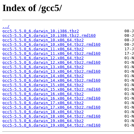
Index of /gcc5/
../
gcc5-5.5.0_6.darwin_10.i386.tbz2
gcc5-5.5.0_6.darwin_10.i386.tbz2.rmd160
gcc5-5.5.0_6.darwin_10.x86_64.tbz2
gcc5-5.5.0_6.darwin_10.x86_64.tbz2.rmd160
gcc5-5.5.0_6.darwin_11.x86_64.tbz2
gcc5-5.5.0_6.darwin_11.x86_64.tbz2.rmd160
gcc5-5.5.0_6.darwin_12.x86_64.tbz2
gcc5-5.5.0_6.darwin_12.x86_64.tbz2.rmd160
gcc5-5.5.0_6.darwin_13.x86_64.tbz2
gcc5-5.5.0_6.darwin_13.x86_64.tbz2.rmd160
gcc5-5.5.0_6.darwin_14.x86_64.tbz2
gcc5-5.5.0_6.darwin_14.x86_64.tbz2.rmd160
gcc5-5.5.0_6.darwin_15.x86_64.tbz2
gcc5-5.5.0_6.darwin_15.x86_64.tbz2.rmd160
gcc5-5.5.0_6.darwin_16.x86_64.tbz2
gcc5-5.5.0_6.darwin_16.x86_64.tbz2.rmd160
gcc5-5.5.0_6.darwin_17.x86_64.tbz2
gcc5-5.5.0_6.darwin_17.x86_64.tbz2.rmd160
gcc5-5.5.0_6.darwin_18.x86_64.tbz2
gcc5-5.5.0_6.darwin_18.x86_64.tbz2.rmd160
gcc5-5.5.0_6.darwin_19.x86_64.tbz2
gcc5-5.5.0_6.darwin_19.x86_64.tbz2.rmd160